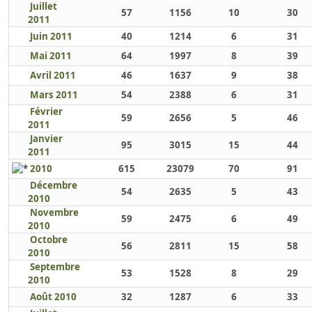
Juillet
57
1156
10
30
2011
Juin 2011
40
1214
6
31
Mai 2011
64
1997
8
39
Avril 2011
46
1637
9
38
Mars 2011
54
2388
6
31
Février
59
2656
5
46
2011
Janvier
95
3015
15
44
2011
2010
615
23079
70
91
Décembre
54
2635
5
43
2010
Novembre
59
2475
6
49
2010
Octobre
56
2811
15
58
2010
Septembre
53
1528
8
29
2010
Août 2010
32
1287
6
33