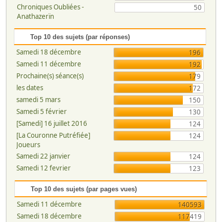
Chroniques Oubliées -
50
Anathazerïn
Top 10 des sujets (par réponses)
Samedi 18 décembre
196
Samedi 11 décembre
192
Prochaine(s) séance(s)
179
les dates
172
samedi 5 mars
150
Samedi 5 février
130
[Samedi] 16 juillet 2016
124
[La Couronne Putréfiée]
124
Joueurs
Samedi 22 janvier
124
Samedi 12 fevrier
123
Top 10 des sujets (par pages vues)
Samedi 11 décembre
140593
Samedi 18 décembre
117419