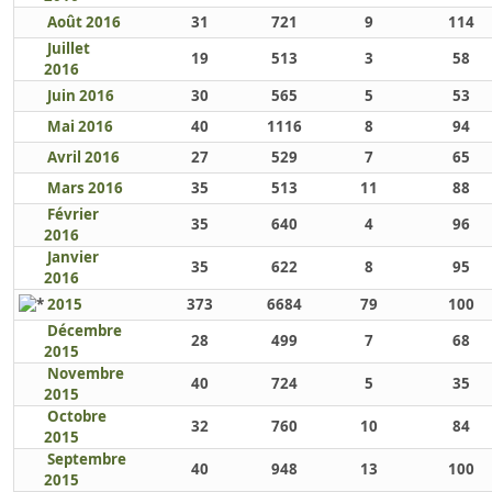
Août 2016
31
721
9
114
Juillet
19
513
3
58
2016
Juin 2016
30
565
5
53
Mai 2016
40
1116
8
94
Avril 2016
27
529
7
65
Mars 2016
35
513
11
88
Février
35
640
4
96
2016
Janvier
35
622
8
95
2016
2015
373
6684
79
100
Décembre
28
499
7
68
2015
Novembre
40
724
5
35
2015
Octobre
32
760
10
84
2015
Septembre
40
948
13
100
2015