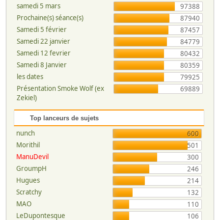
samedi 5 mars
97388
Prochaine(s) séance(s)
87940
Samedi 5 février
87457
Samedi 22 janvier
84779
Samedi 12 fevrier
80432
Samedi 8 Janvier
80359
les dates
79925
Présentation Smoke Wolf (ex
69889
Zekiel)
Top lanceurs de sujets
nunch
600
Morithil
501
ManuDevil
300
GroumpH
246
Hugues
214
Scratchy
132
MAO
110
LeDupontesque
106