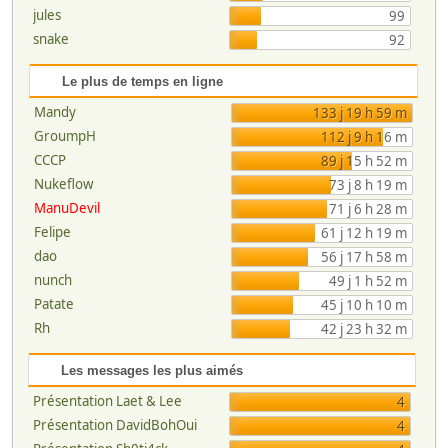
jules
99
snake
92
Le plus de temps en ligne
Mandy
133 j 19 h 59 m
GroumpH
112 j 9 h 16 m
CCCP
89 j 15 h 52 m
Nukeflow
73 j 8 h 19 m
ManuDevil
71 j 6 h 28 m
Felipe
61 j 12 h 19 m
dao
56 j 17 h 58 m
nunch
49 j 1 h 52 m
Patate
45 j 10 h 10 m
Rh
42 j 23 h 32 m
Les messages les plus aimés
Présentation Laet & Lee
4
Présentation DavidBohOui
4