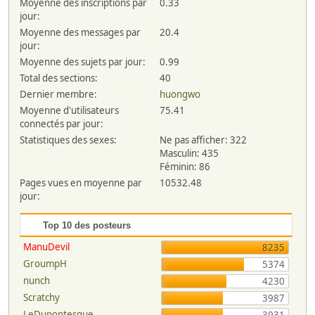
Moyenne des inscriptions par
0.33
jour:
Moyenne des messages par
20.4
jour:
Moyenne des sujets par jour:
0.99
Total des sections:
40
Dernier membre:
huongwo
Moyenne d'utilisateurs
75.41
connectés par jour:
Statistiques des sexes:
Ne pas afficher: 322
Masculin: 435
Féminin: 86
Pages vues en moyenne par
10532.48
jour:
Top 10 des posteurs
ManuDevil
8235
GroumpH
5374
nunch
4230
Scratchy
3987
LeDupontesque