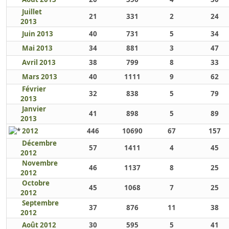
Juillet
21
331
2
24
2013
Juin 2013
40
731
5
34
Mai 2013
34
881
3
47
Avril 2013
38
799
8
33
Mars 2013
40
1111
9
62
Février
32
838
5
79
2013
Janvier
41
898
5
89
2013
2012
446
10690
67
157
Décembre
57
1411
4
45
2012
Novembre
46
1137
8
25
2012
Octobre
45
1068
7
25
2012
Septembre
37
876
11
38
2012
Août 2012
30
595
5
41