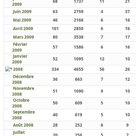
68
1737
11
21
2009
Juin 2009
63
2759
4
37
Mai 2009
46
2166
6
16
Avril 2009
101
2850
6
16
Mars 2009
80
3538
7
17
Février
57
1586
6
16
2009
Janvier
52
1095
12
10
2009
2008
334
4655
56
26
Décembre
36
663
7
12
2008
Novembre
51
1090
9
10
2008
Octobre
50
609
5
10
2008
Septembre
40
619
5
10
2008
Août 2008
28
252
6
9
Juillet
20
256
5
7