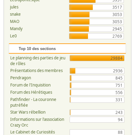
3931
jules
3517
snake
3053
MAO
3053
Mandy
2945
Le0
2769
Top 10 des sections
Le planning des parties de jeu
29884
de rôles
Présentations des membres
2936
Pendragon
845
Forum de l'Inquisition
751
Forum des Hérétiques
556
Pathfinder - La couronne
331
putréfiée
Star Wars rébellion
243
Informations sur l'association
94
Crazy Orc
Le Cabinet de Curiosités
88