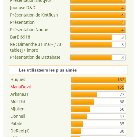
Présentation Sh0tj4ck
4
Joueuse D&D
4
Présentation de Kintflush
4
Présentation
4
Présentation Noone
4
BarBi6918
3
Re : Dimanche 31 mai - [1/3
3
tables] + impro
Présentation de Dattabase
3
Les utilisateurs les plus aimés
Hugues
162
ManuDevil
155
Arkana31
77
Morithil
68
MJulien
56
Lionhell
47
Patate
35
DeReel (il)
30