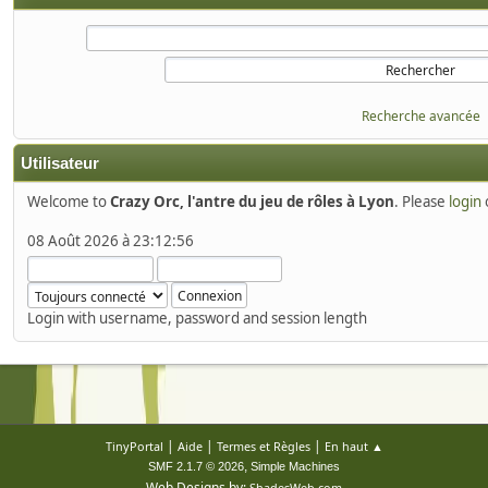
Recherche avancée
Utilisateur
Welcome to
Crazy Orc, l'antre du jeu de rôles à Lyon
. Please
login
08 Août 2026 à 23:12:56
Login with username, password and session length
|
|
|
TinyPortal
Aide
Termes et Règles
En haut ▲
,
SMF 2.1.7 © 2026
Simple Machines
Web Designs by:
ShadesWeb.com