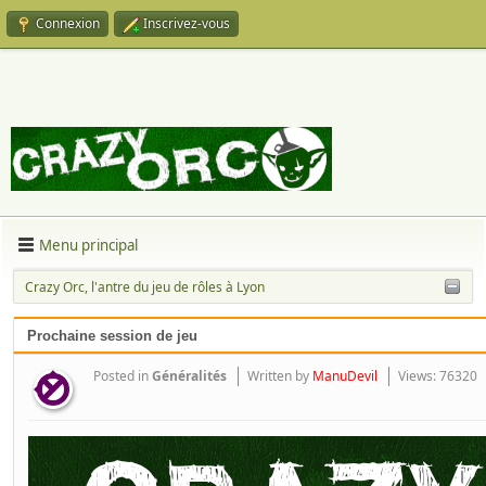
Connexion
Inscrivez-vous
Menu principal
Crazy Orc, l'antre du jeu de rôles à Lyon
Prochaine session de jeu
Posted in
Généralités
Written by
ManuDevil
Views: 76320