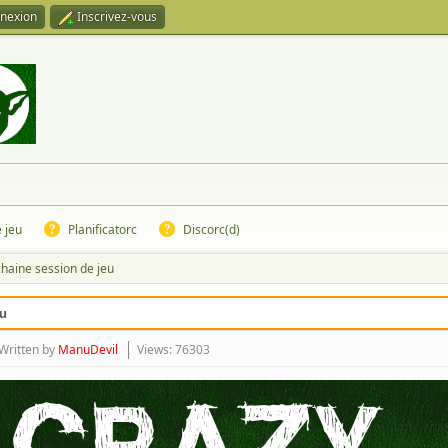
nexion
Inscrivez-vous
e jeu
Planificatorc
Discorc(d)
haine session de jeu
eu
Written by
ManuDevil
Views: 76303