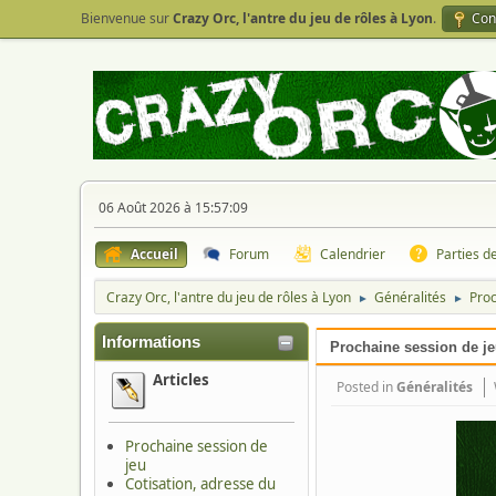
Bienvenue sur
Crazy Orc, l'antre du jeu de rôles à Lyon
.
Con
06 Août 2026 à 15:57:09
Accueil
Forum
Calendrier
Parties d
Crazy Orc, l'antre du jeu de rôles à Lyon
Généralités
Proc
►
►
Informations
Prochaine session de j
Articles
Posted in
Généralités
Prochaine session de
jeu
Cotisation, adresse du