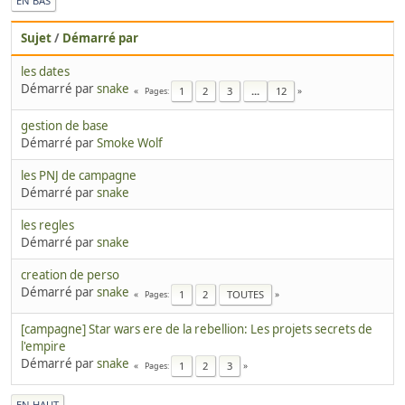
EN BAS
Sujet
/
Démarré par
les dates
Démarré par
snake
1
2
3
...
12
Pages
gestion de base
Démarré par
Smoke Wolf
les PNJ de campagne
Démarré par
snake
les regles
Démarré par
snake
creation de perso
Démarré par
snake
1
2
TOUTES
Pages
[campagne] Star wars ere de la rebellion: Les projets secrets de
l'empire
Démarré par
snake
1
2
3
Pages
EN HAUT