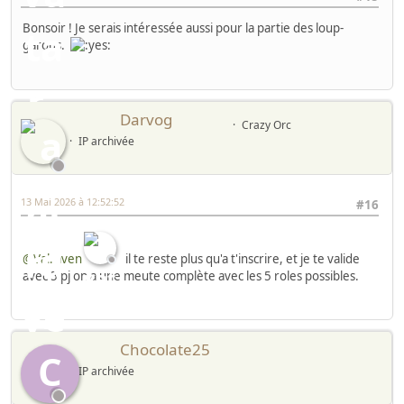
Bonsoir ! Je serais intéressée aussi pour la partie des loup-
garous.
Darvog
Crazy Orc
IP archivée
13 Mai 2026 à 12:52:52
#16
@Valraven
il te reste plus qu'a t'inscrire, et je te valide
avec 5 pj on a une meute complète avec les 5 roles possibles.
Chocolate25
C
IP archivée