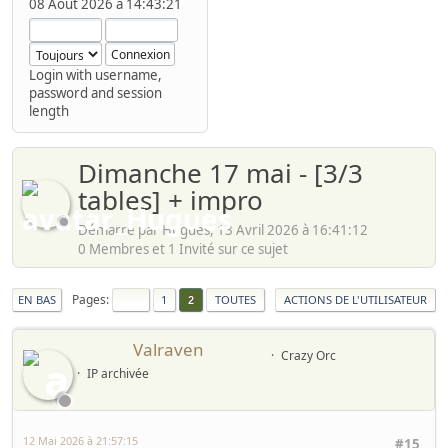
08 Août 2026 à 14:43:21
Login with username,
password and session
length
Dimanche 17 mai - [3/3
tables] + impro
Démarré par Hugues, 13 Avril 2026 à 16:41:12
0 Membres et 1 Invité sur ce sujet
Pages
EN BAS
1
TOUTES
ACTIONS DE L'UTILISATEUR
2
Valraven
Crazy Orc
IP archivée
12 Mai 2026 à 21:57:15
#15