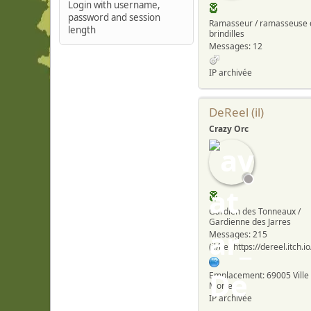
Login with username,
password and session
Ramasseur / ramasseuse 
length
brindilles
Messages: 12
IP archivée
DeReel (il)
Crazy Orc
Gardien des Tonneaux /
Gardienne des Jarres
Messages: 215
(il/he) https://dereel.itch.io
Emplacement: 69005 Ville
Morte
IP archivée