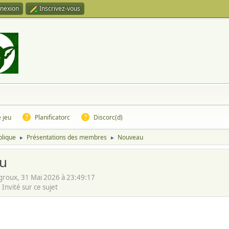
nexion
Inscrivez-vous
e jeu
Planificatorc
Discorc(d)
blique
Présentations des membres
Nouveau
►
►
u
groux, 31 Mai 2026 à 23:49:17
Invité sur ce sujet