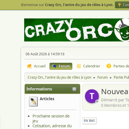
Bienvenue sur
Crazy Orc, l'antre du jeu de rôles à Lyon
.
Con
06 Août 2026 à 14:59:16
Accueil
Forum
Calendrier
Parties d
Crazy Orc, l'antre du jeu de rôles à Lyon
Forum
Partie Pu
►
►
Nouvea
Informations
T
Articles
Démarré par Ti
0 Membres et 1 
Prochaine session de
jeu
EN BAS
Cotisation, adresse du