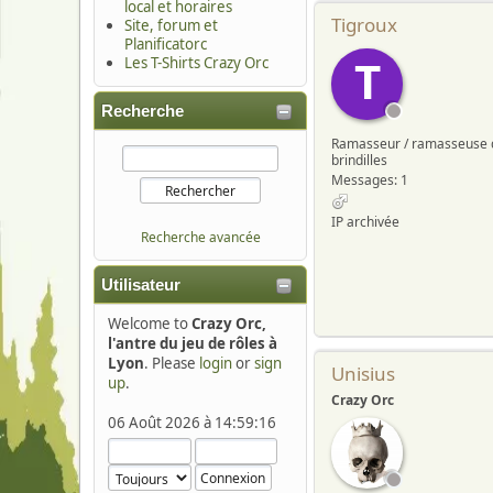
local et horaires
Tigroux
Site, forum et
Planificatorc
T
Les T-Shirts Crazy Orc
Recherche
Ramasseur / ramasseuse 
brindilles
Messages: 1
IP archivée
Recherche avancée
Utilisateur
Welcome to
Crazy Orc,
l'antre du jeu de rôles à
Lyon
. Please
login
or
sign
Unisius
up
.
Crazy Orc
06 Août 2026 à 14:59:16