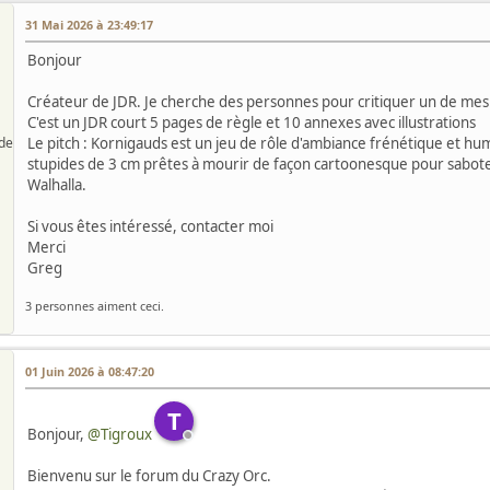
31 Mai 2026 à 23:49:17
Bonjour
Créateur de JDR. Je cherche des personnes pour critiquer un de mes 
C'est un JDR court 5 pages de règle et 10 annexes avec illustrations
de
Le pitch : Kornigauds est un jeu de rôle d'ambiance frénétique et h
stupides de 3 cm prêtes à mourir de façon cartoonesque pour saboter
Walhalla.
Si vous êtes intéressé, contacter moi
Merci
Greg
3 personnes aiment ceci.
01 Juin 2026 à 08:47:20
T
Bonjour,
@Tigroux
Bienvenu sur le forum du Crazy Orc.