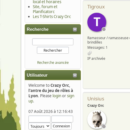
local et horaires
Tigroux
Site, forum et
Planificatorc
T
Les T-Shirts Crazy Orc
Recherche
Ramasseur / ramasseuse 
brindilles
Messages: 1
IP archivée
Recherche avancée
Utilisateur
Welcome to
Crazy Orc,
l'antre du jeu de rôles à
Lyon
. Please
login
or
sign
Unisius
up
.
Crazy Orc
07 Août 2026 à 12:16:43