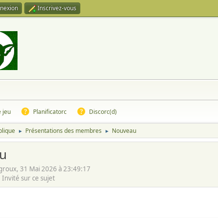
nexion
Inscrivez-vous
e jeu
Planificatorc
Discorc(d)
blique
Présentations des membres
Nouveau
►
►
u
groux, 31 Mai 2026 à 23:49:17
Invité sur ce sujet