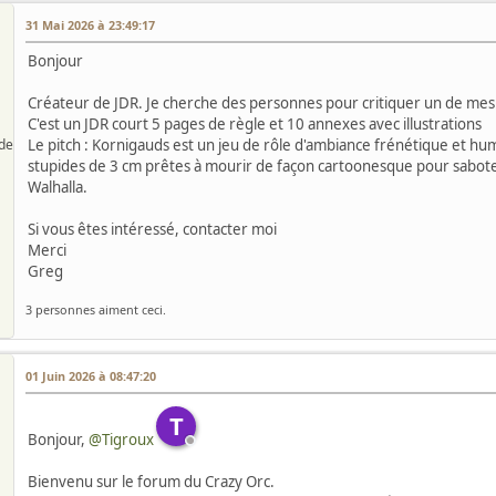
31 Mai 2026 à 23:49:17
Bonjour
Créateur de JDR. Je cherche des personnes pour critiquer un de mes 
C'est un JDR court 5 pages de règle et 10 annexes avec illustrations
de
Le pitch : Kornigauds est un jeu de rôle d'ambiance frénétique et h
stupides de 3 cm prêtes à mourir de façon cartoonesque pour saboter
Walhalla.
Si vous êtes intéressé, contacter moi
Merci
Greg
3 personnes aiment ceci.
01 Juin 2026 à 08:47:20
T
Bonjour,
@Tigroux
Bienvenu sur le forum du Crazy Orc.