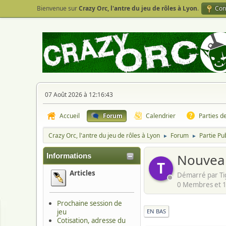
Bienvenue sur
Crazy Orc, l'antre du jeu de rôles à Lyon
.
Con
07 Août 2026 à 12:16:43
Accueil
Forum
Calendrier
Parties d
Crazy Orc, l'antre du jeu de rôles à Lyon
Forum
Partie Pu
►
►
Nouvea
Informations
T
Articles
Démarré par Ti
0 Membres et 1 
Prochaine session de
jeu
EN BAS
Cotisation, adresse du