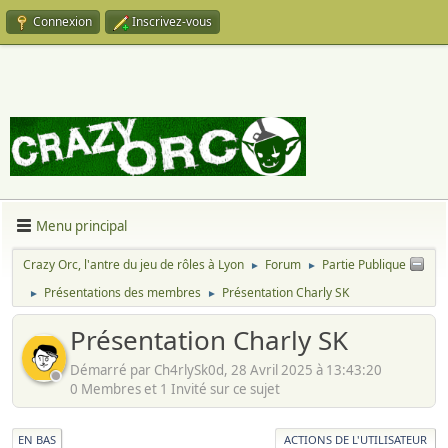
Connexion
Inscrivez-vous
Menu principal
Crazy Orc, l'antre du jeu de rôles à Lyon
Forum
Partie Publique
►
►
Présentations des membres
Présentation Charly SK
►
►
Présentation Charly SK
Démarré par Ch4rlySk0d, 28 Avril 2025 à 13:43:20
0 Membres et 1 Invité sur ce sujet
EN BAS
ACTIONS DE L'UTILISATEUR