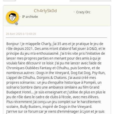
Ch4rlySk0d
Crazy Orc
IP archivée
28 Avril 2025 à 13:43:20
Bonjour ! Je m'appelle Charly, j'ai 35 ans et je pratique le jeu de
rôle depuis 2021. Des amis m'ont d'abord fait jouer à D&D, et le
principe du jeu m'a enthousiasmé. J'ai très vite pris l'initiative de
lancer mes propres parties en menant pour des amis à qui je
voulais faire découvrir ce loisir. J'ai pu me lancer avec l'aide de
Chroniques Oubliées Fantasy et Cthulhu, puis Sombre, et de
nombreux autres : Dogs in the Vineyard, Dog Eat Dog, Psy-Run,
L'appel de Cthulhu, Donjons & Chatons. J'ai aussi créé mes
propres scénarios : un jeu d'enquête historique à Pompéi, un
scénario Sombre dans une ambiance similaire au film Grand
Budapest Hotel... Je suis enseignant et j'utilise de plus en plus le
jeu de rôle dans le cadre de clubs à l'école, avec mes élèves.
Plus récemment j'ai conçu un jeu complet sur le harcèlement
scolaire, Bully Busters, inspiré de Dogs in the Vineyard.
J'arrive sur ce forum car je viens d'emménager à Lyon et je suis