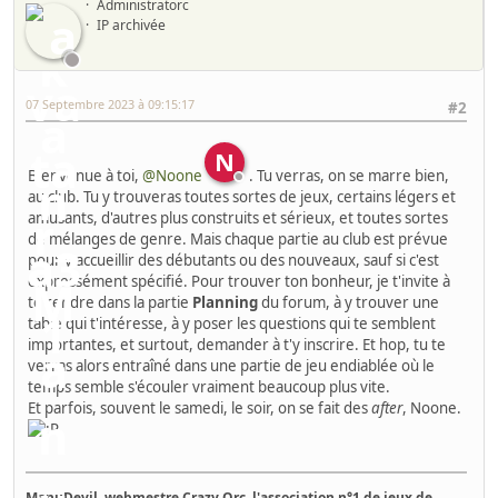
Administratorc
IP archivée
07 Septembre 2023 à 09:15:17
#2
N
Bienvenue à toi,
@Noone
. Tu verras, on se marre bien,
au club. Tu y trouveras toutes sortes de jeux, certains légers et
amusants, d'autres plus construits et sérieux, et toutes sortes
de mélanges de genre. Mais chaque partie au club est prévue
pour y accueillir des débutants ou des nouveaux, sauf si c'est
expressément spécifié. Pour trouver ton bonheur, je t'invite à
te rendre dans la partie
Planning
du forum, à y trouver une
table qui t'intéresse, à y poser les questions qui te semblent
importantes, et surtout, demander à t'y inscrire. Et hop, tu te
verras alors entraîné dans une partie de jeu endiablée où le
temps semble s'écouler vraiment beaucoup plus vite.
Et parfois, souvent le samedi, le soir, on se fait des
after
, Noone.
ManuDevil, webmestre Crazy Orc, l'association n°1 de jeux de