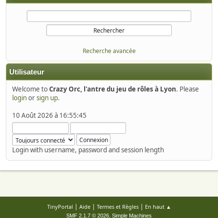
Recherche avancée
Utilisateur
Welcome to
Crazy Orc, l'antre du jeu de rôles à Lyon
. Please
login
or
sign up
.
10 Août 2026 à 16:55:45
Login with username, password and session length
|
|
|
TinyPortal
Aide
Termes et Règles
En haut ▲
,
SMF 2.1.7 © 2026
Simple Machines