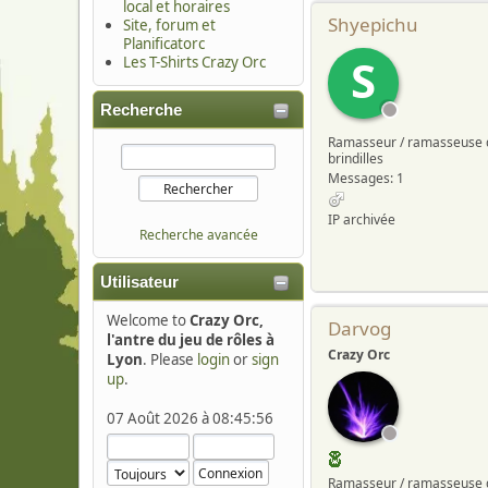
local et horaires
Shyepichu
Site, forum et
Planificatorc
S
Les T-Shirts Crazy Orc
Recherche
Ramasseur / ramasseuse 
brindilles
Messages: 1
IP archivée
Recherche avancée
Utilisateur
Welcome to
Crazy Orc,
Darvog
l'antre du jeu de rôles à
Crazy Orc
Lyon
. Please
login
or
sign
up
.
07 Août 2026 à 08:45:56
Ramasseur / ramasseuse 