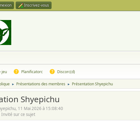
nexion
Inscrivez-vous
e jeu
Planificatorc
Discorc(d)
blique
Présentations des membres
Présentation Shyepichu
►
►
ation Shyepichu
yepichu, 11 Mai 2026 à 15:08:40
Invité sur ce sujet