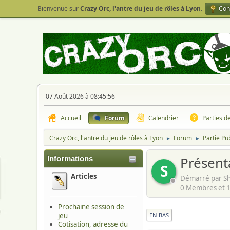
Bienvenue sur
Crazy Orc, l'antre du jeu de rôles à Lyon
.
Con
07 Août 2026 à 08:45:56
Accueil
Forum
Calendrier
Parties d
Crazy Orc, l'antre du jeu de rôles à Lyon
Forum
Partie Pu
►
►
Présent
Informations
S
Articles
Démarré par Sh
0 Membres et 1 
Prochaine session de
jeu
EN BAS
Cotisation, adresse du