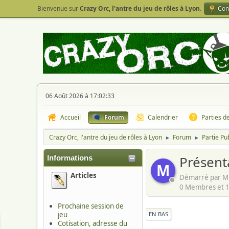
Bienvenue sur
Crazy Orc, l'antre du jeu de rôles à Lyon
.
Con
06 Août 2026 à 17:02:33
Accueil
Forum
Calendrier
Parties d
Crazy Orc, l'antre du jeu de rôles à Lyon
Forum
Partie Pu
►
►
Présent
Informations
M
Articles
Démarré par Mi
0 Membres et 1 
Prochaine session de
jeu
EN BAS
Cotisation, adresse du