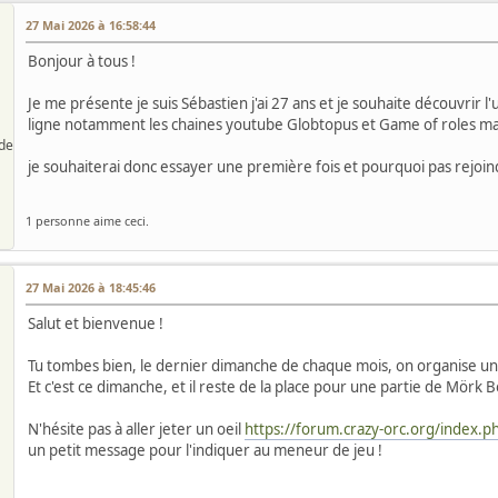
27 Mai 2026 à 16:58:44
Bonjour à tous !
Je me présente je suis Sébastien j'ai 27 ans et je souhaite découvrir 
ligne notamment les chaines youtube Globtopus et Game of roles mai
de
je souhaiterai donc essayer une première fois et pourquoi pas rejoindre
1 personne aime ceci.
27 Mai 2026 à 18:45:46
Salut et bienvenue !
Tu tombes bien, le dernier dimanche de chaque mois, on organise un
Et c'est ce dimanche, et il reste de la place pour une partie de Mörk B
N'hésite pas à aller jeter un oeil
https://forum.crazy-orc.org/index.p
un petit message pour l'indiquer au meneur de jeu !