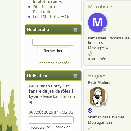
local et horaires
Microbouz
Site, forum et
Planificatorc
M
Les T-Shirts Crazy Orc
Recherche
Ramasseur / ramasseuse 
brindilles
Messages: 4
IP archivée
Recherche avancée
Hugues
Utilisateur
Petit Modorc
Welcome to
Crazy Orc,
l'antre du jeu de rôles à
Lyon
. Please
login
or
sign
up
.
06 Août 2026 à 17:02:33
Shaman des Cavernes
Messages: 633