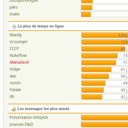
LeDupontesque
jules
snake
Le plus de temps en ligne
Mandy
133 j
GroumpH
112 
CCCP
89 j
Nukeflow
73
ManuDevil
71
Felipe
61 j
dao
56 j
nunch
49
Patate
45 j
Rh
42 j
Les messages les plus aimés
Présentation Sh0tj4ck
Joueuse D&D