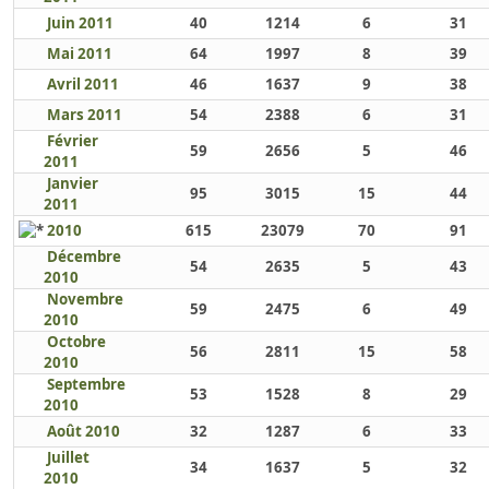
Juin 2011
40
1214
6
31
Mai 2011
64
1997
8
39
Avril 2011
46
1637
9
38
Mars 2011
54
2388
6
31
Février
59
2656
5
46
2011
Janvier
95
3015
15
44
2011
2010
615
23079
70
91
Décembre
54
2635
5
43
2010
Novembre
59
2475
6
49
2010
Octobre
56
2811
15
58
2010
Septembre
53
1528
8
29
2010
Août 2010
32
1287
6
33
Juillet
34
1637
5
32
2010