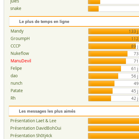
jules
snake
Le plus de temps en ligne
Mandy
133 j
GroumpH
112 
CCCP
89 j
Nukeflow
73
ManuDevil
71
Felipe
61 j
dao
56 j
nunch
49
Patate
45 j
Rh
42 j
Les messages les plus aimés
Présentation Laet & Lee
Présentation DavidBohOui
Présentation Sh0tj4ck