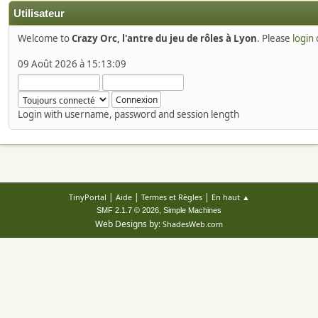
Utilisateur
Welcome to
Crazy Orc, l'antre du jeu de rôles à Lyon
. Please
login
09 Août 2026 à 15:13:09
Login with username, password and session length
|
|
|
TinyPortal
Aide
Termes et Règles
En haut ▲
,
SMF 2.1.7 © 2026
Simple Machines
Web Designs by:
ShadesWeb.com