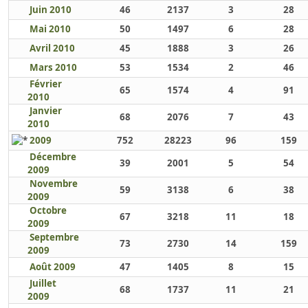
Juin 2010
46
2137
3
28
Mai 2010
50
1497
6
28
Avril 2010
45
1888
3
26
Mars 2010
53
1534
2
46
Février
65
1574
4
91
2010
Janvier
68
2076
7
43
2010
2009
752
28223
96
159
Décembre
39
2001
5
54
2009
Novembre
59
3138
6
38
2009
Octobre
67
3218
11
18
2009
Septembre
73
2730
14
159
2009
Août 2009
47
1405
8
15
Juillet
68
1737
11
21
2009