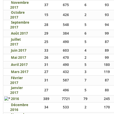
Novembre
37
675
6
93
2017
Octobre
15
426
2
93
2017
Septembre
28
548
5
94
2017
Août 2017
29
384
6
99
Juillet
25
490
5
87
2017
Juin 2017
33
603
4
89
Mai 2017
26
470
2
99
Avril 2017
31
490
5
180
Mars 2017
27
432
3
119
Février
31
587
7
87
2017
Janvier
27
496
5
80
2017
2016
389
7721
79
245
Décembre
34
533
2
170
2016