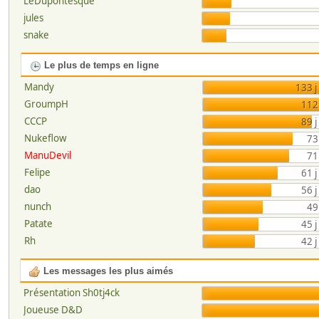
LeDupontesque
jules
snake
Le plus de temps en ligne
Mandy
133 j
GroumpH
112 
CCCP
89 j
Nukeflow
73
ManuDevil
71
Felipe
61 j
dao
56 j
nunch
49
Patate
45 j
Rh
42 j
Les messages les plus aimés
Présentation Sh0tj4ck
Joueuse D&D