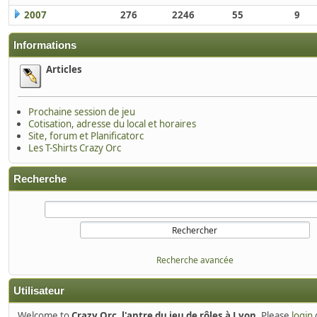
2007
276
2246
55
9
Informations
Articles
Prochaine session de jeu
Cotisation, adresse du local et horaires
Site, forum et Planificatorc
Les T-Shirts Crazy Orc
Recherche
Recherche avancée
Utilisateur
Welcome to
Crazy Orc, l'antre du jeu de rôles à Lyon
. Please
login