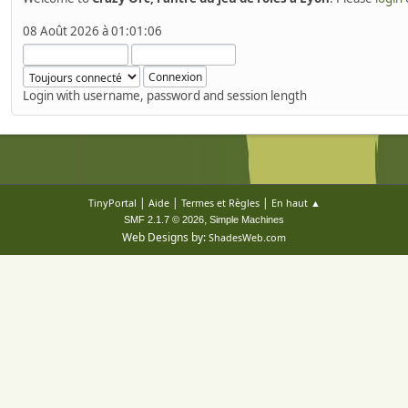
08 Août 2026 à 01:01:06
Login with username, password and session length
|
|
|
TinyPortal
Aide
Termes et Règles
En haut ▲
,
SMF 2.1.7 © 2026
Simple Machines
Web Designs by:
ShadesWeb.com