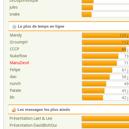
LeDupontesque
jules
snake
Le plus de temps en ligne
Mandy
133 j
GroumpH
112 
CCCP
89 j
Nukeflow
73
ManuDevil
71
Felipe
61 j
dao
56 j
nunch
49
Patate
45 j
Rh
42 j
Les messages les plus aimés
Présentation Laet & Lee
Présentation DavidBohOui