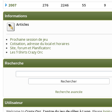
2007
276
2246
55
9
Informations
Articles
Prochaine session de jeu
Cotisation, adresse du local et horaires
Site, forum et Planificatorc
Les T-Shirts Crazy Orc
Recherche
Recherche avancée
Utilisateur
Welcome to
Crazy Orc, l'antre du jeu de rôles à Lyon
. Please
login