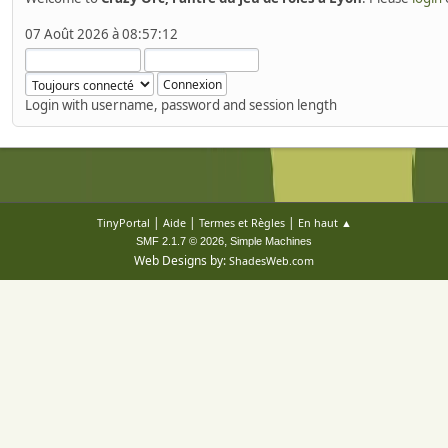
07 Août 2026 à 08:57:12
Login with username, password and session length
|
|
|
TinyPortal
Aide
Termes et Règles
En haut ▲
,
SMF 2.1.7 © 2026
Simple Machines
Web Designs by:
ShadesWeb.com