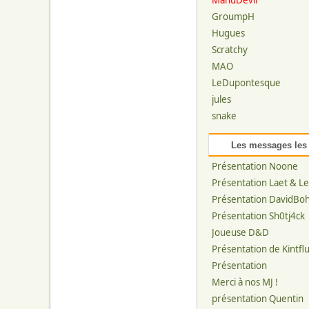
ManuDevil
GroumpH
Hugues
Scratchy
MAO
LeDupontesque
jules
snake
Les messages les
Présentation Noone
Présentation Laet & L
Présentation DavidBo
Présentation Sh0tj4ck
Joueuse D&D
Présentation de Kintfl
Présentation
Merci à nos MJ !
présentation Quentin