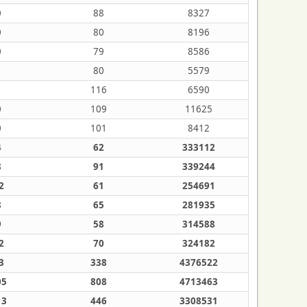
0
88
8327
0
80
8196
0
79
8586
1
80
5579
1
116
6590
0
109
11625
0
101
8412
4
62
333112
8
91
339244
2
61
254691
8
65
281935
9
58
314588
2
70
324182
3
338
4376522
05
808
4713463
13
446
3308531