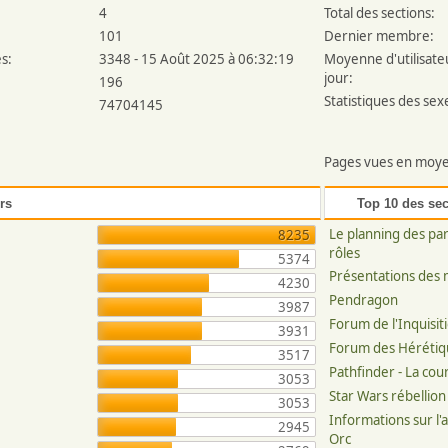
4
Total des sections:
101
Dernier membre:
s:
3348 - 15 Août 2025 à 06:32:19
Moyenne d'utilisate
jour:
196
Statistiques des sex
74704145
Pages vues en moye
rs
Top 10 des sec
Le planning des par
8235
rôles
5374
Présentations des
4230
Pendragon
3987
Forum de l'Inquisit
3931
Forum des Hérétiq
3517
Pathfinder - La co
3053
Star Wars rébellion
3053
Informations sur l'
2945
Orc