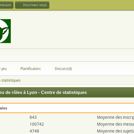
nexion
Inscrivez-vous
e jeu
Planificatorc
Discorc(d)
 statistiques
eu de rôles à Lyon - Centre de statistiques
ales
843
Moyenne des inscrip
100742
Moyenne des messag
4748
Moyenne des sujets 