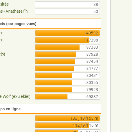
sités
88
s - Anathazerïn
50
ets (par pages vues)
re
140592
re
117398
97383
(s)
87928
87454
84777
80431
80355
79923
 Wolf (ex Zekiel)
69887
ps en ligne
133 j 19 h 59 m
112 j 9 h 16 m