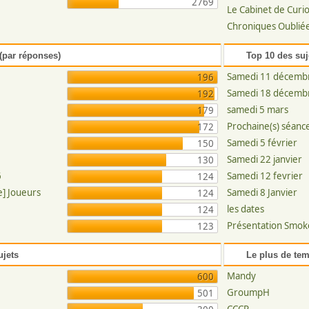
2769
Le Cabinet de Curio
Chroniques Oubliée
(par réponses)
Top 10 des suj
Samedi 11 décemb
196
Samedi 18 décemb
192
samedi 5 mars
179
Prochaine(s) séance
172
Samedi 5 février
150
Samedi 22 janvier
130
6
Samedi 12 fevrier
124
e] Joueurs
Samedi 8 Janvier
124
les dates
124
Présentation Smoke
123
ujets
Le plus de tem
Mandy
600
GroumpH
501