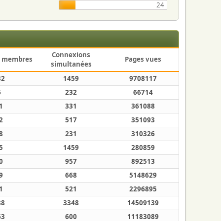
24
Connexions
 membres
Pages vues
simultanées
32
1459
9708117
6
232
66714
1
331
361088
2
517
351093
8
231
310326
5
1459
280859
0
957
892513
9
668
5148629
1
521
2296895
88
3348
14509139
63
600
11183089