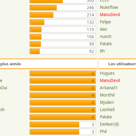
CCCP
300
Nukeflow
246
ManuDevil
214
Felipe
132
dao
110
nunch
106
Patate
99
Rh
92
 plus aimés
Les utilisateur
Hugues
4
ee
ManuDevil
4
hOui
Arkana31
4
Morithil
4
MJulien
4
ush
Lionhell
4
Patate
4
DeReel (il)
3
Phil
3