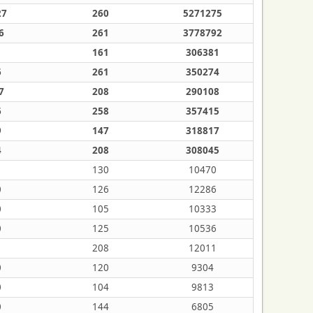
27
260
5271275
6
261
3778792
1
161
306381
6
261
350274
7
208
290108
6
258
357415
9
147
318817
4
208
308045
1
130
10470
0
126
12286
0
105
10333
0
125
10536
1
208
12011
0
120
9304
0
104
9813
0
144
6805