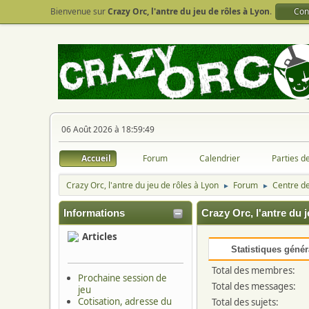
Bienvenue sur
Crazy Orc, l'antre du jeu de rôles à Lyon
.
Con
06 Août 2026 à 18:59:49
Accueil
Forum
Calendrier
Parties d
Crazy Orc, l'antre du jeu de rôles à Lyon
Forum
Centre de
►
►
Informations
Crazy Orc, l'antre du j
Articles
Statistiques génér
Total des membres:
Prochaine session de
Total des messages:
jeu
Cotisation, adresse du
Total des sujets: