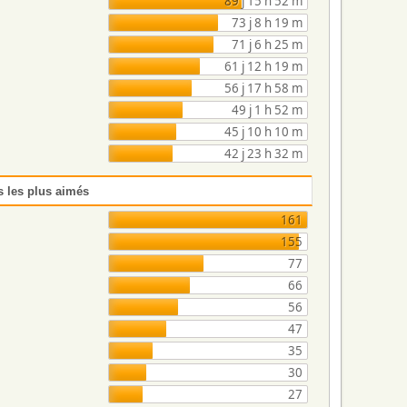
89 j 15 h 52 m
73 j 8 h 19 m
71 j 6 h 25 m
61 j 12 h 19 m
56 j 17 h 58 m
49 j 1 h 52 m
45 j 10 h 10 m
42 j 23 h 32 m
s les plus aimés
161
155
77
66
56
47
35
30
27