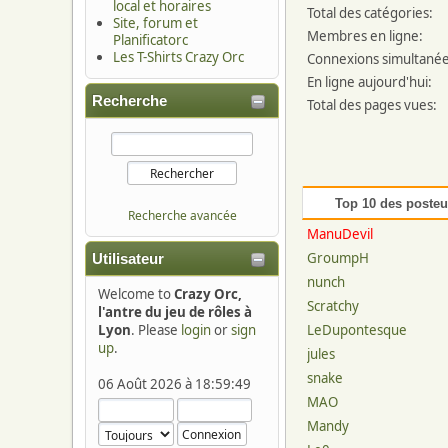
local et horaires
Total des catégories:
Site, forum et
Membres en ligne:
Planificatorc
Les T-Shirts Crazy Orc
Connexions simultanée
En ligne aujourd'hui:
Recherche
Total des pages vues:
Top 10 des posteu
Recherche avancée
ManuDevil
GroumpH
Utilisateur
nunch
Welcome to
Crazy Orc,
Scratchy
l'antre du jeu de rôles à
Lyon
. Please
login
or
sign
LeDupontesque
up
.
jules
snake
06 Août 2026 à 18:59:49
MAO
Mandy