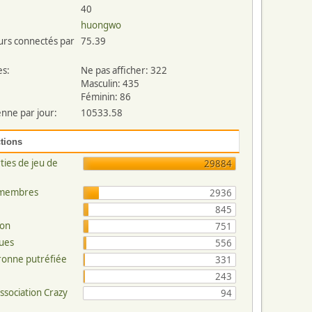
40
huongwo
urs connectés par
75.39
es:
Ne pas afficher: 322
Masculin: 435
Féminin: 86
nne par jour:
10533.58
tions
ties de jeu de
29884
 membres
2936
845
ion
751
ues
556
uronne putréfiée
331
243
association Crazy
94