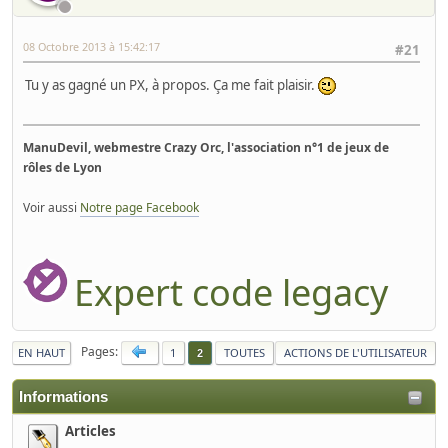
08 Octobre 2013 à 15:42:17
#21
Tu y as gagné un PX, à propos. Ça me fait plaisir.
ManuDevil, webmestre Crazy Orc, l'association n°1 de jeux de
rôles de Lyon
Voir aussi
Notre page Facebook
Expert code legacy
Pages
EN HAUT
1
TOUTES
ACTIONS DE L'UTILISATEUR
2
Informations
Articles