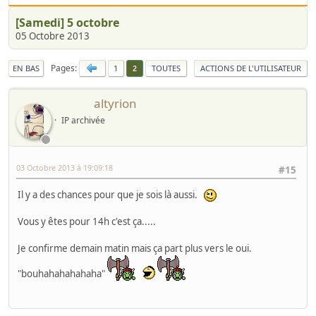
[Samedi] 5 octobre
05 Octobre 2013
Pages
EN BAS
1
TOUTES
ACTIONS DE L'UTILISATEUR
2
altyrion
IP archivée
03 Octobre 2013 à 19:09:18
#15
Il y a des chances pour que je sois là aussi.
Vous y êtes pour 14h c'est ça.....
Je confirme demain matin mais ça part plus vers le oui.
"bouhahahahahaha"