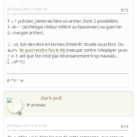
09 Février 2015 à 19:01:19
#12
Pour préciser, j'aimerais faire un archer. Donc 2 possibilités:
Rôdeur (archétype rôdeur infiltré ou fauconnier) ou guerrier
(archétype archer).
Sinon, loin derrière en termes d'intérêt: druide ou prêtre. Ou
alors,
de quoi rendre fou le MJ
(mais par contre roleplayer ça en
montrant que l'on n'est pas nécessairement trop mauvais...
)
Bulletin m
dark-jedi
IP archivée
09 Février 2015 à 19:10:00
#13