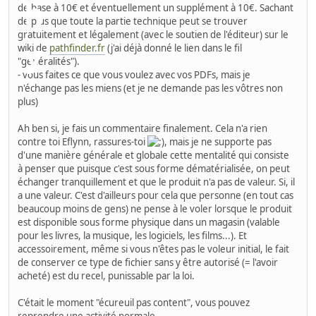
de base à 10€ et éventuellement un supplément à 10€. Sachant
de plus que toute la partie technique peut se trouver
gratuitement et légalement (avec le soutien de l'éditeur) sur le
wiki de
pathfinder.fr
(j'ai déjà donné le lien dans le fil
"généralités").
- vous faites ce que vous voulez avec vos PDFs, mais je
n'échange pas les miens (et je ne demande pas les vôtres non
plus)
Ah ben si, je fais un commentaire finalement. Cela n'a rien
contre toi Eflynn, rassures-toi
, mais je ne supporte pas
d'une manière générale et globale cette mentalité qui consiste
à penser que puisque c'est sous forme dématérialisée, on peut
échanger tranquillement et que le produit n'a pas de valeur. Si, il
a une valeur. C'est d'ailleurs pour cela que personne (en tout cas
beaucoup moins de gens) ne pense à le voler lorsque le produit
est disponible sous forme physique dans un magasin (valable
pour les livres, la musique, les logiciels, les films...). Et
accessoirement, même si vous n'êtes pas le voleur initial, le fait
de conserver ce type de fichier sans y être autorisé (= l'avoir
acheté) est du recel, punissable par la loi.
C'était le moment "écureuil pas content", vous pouvez