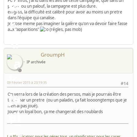
Pour infos, j ai lu dans les avis de cette campagne, que sans un
pretre ou un palouf, la campagne est plus dure.
en gros, la difficulté est calibré pour avoir au moins un pretre
dans l'équipe qui canalise.
Je n'ose meme pas imaginer la galère qu'on va devoir faire fasse
aux "apparitions"
(régles, pas mob)
GroumpH
IP archivée
09 Février 2015 à 23:19:35
#14
On verra lors de la création des persos, mais je pourrais être
tenté par un pretre (ou un paladin, ça fait loooongtemps que je
n'en ai pas joué).
Jouer un loyal bon, ça me changerait des roublards
Un Planificatorc pour les gérer tous, un planificatorc pour les caser