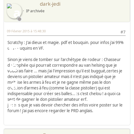
dark-jedi
IP archivée
09 Février 2015 à 15:48:30
#7
Scratchy : J'ai dieux et magie. pdf et bouquin. pour infos j'ai 99%
des bouquins en VF.
Sinon je viens de tomber sur l'archétype de rodeur : Chasseur
de trophée qui pourrait correspondre au van helsing que je
voudrais faire ... mais j'ai l'impression qu'il est buggué,certes je
deviens un pistolier amateur mais il n'est pas indiqué que je
maitrise les armes à feu et je ne gagne même pas le don
creation d'armes à feu (comme la classe pistolier) qui est
indispensable pour créer ses balles... :s c'est chelou ! a quoi ca
sert de gagner le don pistolier amateur erf.
je sens que je vais devoir chercher des infos voire poster sur le
forum ! j'ai pas encore regarder le PRD anglais.