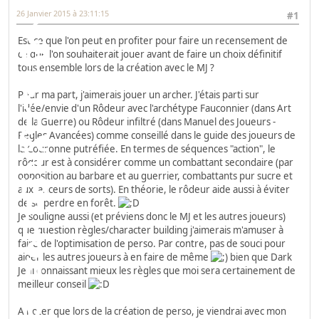
26 Janvier 2015 à 23:11:15
#1
Est-ce que l'on peut en profiter pour faire un recensement de
ce que l'on souhaiterait jouer avant de faire un choix définitif
tous ensemble lors de la création avec le MJ ?
Pour ma part, j'aimerais jouer un archer. J'étais parti sur
l'idée/envie d'un Rôdeur avec l'archétype Fauconnier (dans Art
de la Guerre) ou Rôdeur infiltré (dans Manuel des Joueurs -
Règles Avancées) comme conseillé dans le guide des joueurs de
la Couronne putréfiée. En termes de séquences "action", le
rôdeur est à considérer comme un combattant secondaire (par
opposition au barbare et au guerrier, combattants pur sucre et
aux lanceurs de sorts). En théorie, le rôdeur aide aussi à éviter
de se perdre en forêt.
Je souligne aussi (et préviens donc le MJ et les autres joueurs)
que question règles/character building j'aimerais m'amuser à
faire de l'optimisation de perso. Par contre, pas de souci pour
aider les autres joueurs à en faire de même
bien que Dark
Jedi connaissant mieux les règles que moi sera certainement de
meilleur conseil
A noter que lors de la création de perso, je viendrai avec mon