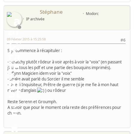
Stéphane
Modorc
IP archivée
09 Février 2015 à 15:25:58
#6
Si je commence à récapituler :
- Scratchy plutôt rôdeur à voir après à voir la "voix" (en passant
j'aurai tous les pdf et une partie des bouquins imprimés).
- Eflynn Magicien idem voir la "voix"
- Snake avait parlé du Sorcier il me semble
- D-Jedi Inquisiteur, Prêtre de guerre (si je me fie à mon haut
niveau d'anglais
) ou rôdeur
Reste Serenn et Groumph.
A savoir que pour le moment cela reste des préférences pour
chacun.