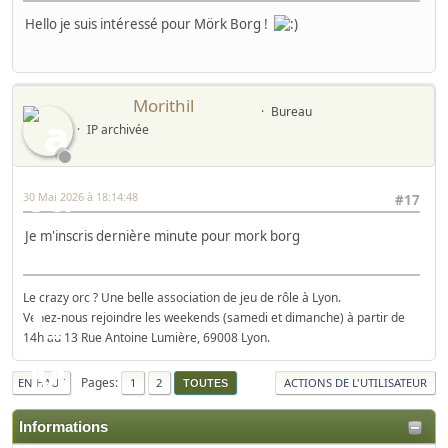
Hello je suis intéressé pour Mörk Borg !
Morithil
Bureau
IP archivée
30 Mai 2026 à 18:14:48
#17
Je m'inscris dernière minute pour mork borg
Le crazy orc ? Une belle association de jeu de rôle à Lyon.
Venez-nous rejoindre les weekends (samedi et dimanche) à partir de
14h au 13 Rue Antoine Lumière, 69008 Lyon.
Pages
EN HAUT
1
2
ACTIONS DE L'UTILISATEUR
TOUTES
Informations