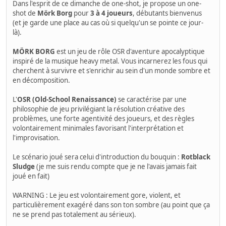
Dans l'esprit de ce dimanche de one-shot, je propose un one-
shot de
Mörk Borg
pour
3 à 4 joueurs
, débutants bienvenus
(et je garde une place au cas où si quelqu'un se pointe ce jour-
là).
MÖRK BORG
est un jeu de rôle OSR d'aventure apocalyptique
inspiré de la musique heavy metal. Vous incarnerez les fous qui
cherchent à survivre et s'enrichir au sein d'un monde sombre et
en décomposition.
L'
OSR (Old-School Renaissance)
se caractérise par une
philosophie de jeu privilégiant la résolution créative des
problèmes, une forte agentivité des joueurs, et des règles
volontairement minimales favorisant l'interprétation et
l'improvisation.
Le scénario joué sera celui d'introduction du bouquin :
Rotblack
Sludge
(je me suis rendu compte que je ne l'avais jamais fait
joué en fait)
WARNING : Le jeu est volontairement gore, violent, et
particulièrement exagéré dans son ton sombre (au point que ça
ne se prend pas totalement au sérieux).