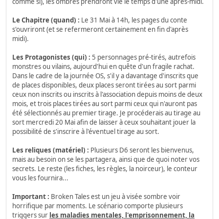
comme si), les ombres prendront vie le temps d'une après-midi.
Le Chapitre (quand) :
Le 31 Mai à 14h, les pages du conte
s'ouvriront (et se refermeront certainement en fin d'après
midi).
Les Protagonistes (qui) :
5 personnages pré-tirés, autrefois
monstres ou vilains, aujourd'hui en quête d'un fragile rachat.
Dans le cadre de la journée OS, s'il y a davantage d'inscrits que
de places disponibles, deux places seront tirées au sort parmi
ceux non inscrits ou inscrits à l'association depuis moins de deux
mois, et trois places tirées au sort parmi ceux qui n'auront pas
été sélectionnés au premier tirage. Je procéderais au tirage au
sort mercredi 20 Mai afin de laisser à ceux souhaitant jouer la
possibilité de s'inscrire à l'éventuel tirage au sort.
Les reliques (matériel) :
Plusieurs D6 seront les bienvenus,
mais au besoin on se les partagera, ainsi que de quoi noter vos
secrets. Le reste (les fiches, les règles, la noirceur), le conteur
vous les fournira...
Important :
Broken Tales est un jeu à visée sombre voir
horrifique par moments. Le scénario comporte plusieurs
triggers sur
les maladies mentales, l'emprisonnement, la