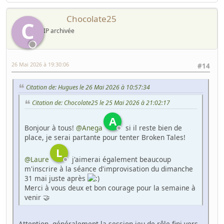
Chocolate25
C
IP archivée
26 Mai 2026 à 19:30:06
#14
Citation de: Hugues le 26 Mai 2026 à 10:57:34
Citation de: Chocolate25 le 25 Mai 2026 à 21:02:17
A
Bonjour à tous!
@Anega
si il reste bien de
place, je serai partante pour tenter Broken Tales!
L
@Laure
j'aimerai également beaucoup
m'inscrire à la séance d'improvisation du dimanche
31 mai juste après
Merci à vous deux et bon courage pour la semaine à
venir 🤝
Attention, généralement la session jeu de rôle fini vers