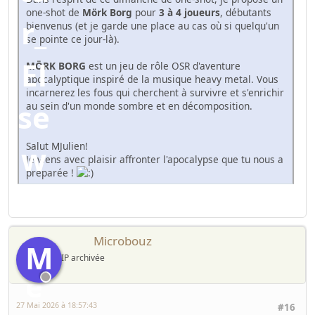
one-shot de
Mörk Borg
pour
3 à 4 joueurs
, débutants
bienvenus (et je garde une place au cas où si quelqu'un
se pointe ce jour-là).
MÖRK BORG
est un jeu de rôle OSR d'aventure
apocalyptique inspiré de la musique heavy metal. Vous
incarnerez les fous qui cherchent à survivre et s'enrichir
au sein d'un monde sombre et en décomposition.
Salut MJulien!
Je viens avec plaisir affronter l'apocalypse que tu nous a
préparée !
Microbouz
M
IP archivée
27 Mai 2026 à 18:57:43
#16