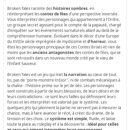
Broken Tales raconte des
histoires sombres
, en
réinterprétant les
contes de fées
d'une perspective inversée.
Vous interprétez des personnages qui appartiennent à l'Ordre,
un groupe secret agissant pour le compte de la papauté, chargé
d'enquêter sur les événements surnaturels allant au-delà de la
compréhension humaine. Évoluant dans le décor d'une Europe
du XVIIIe siècle imprégnée de mysticisme et
d'horreur
, vous
êtes les personnages principaux de ces Contes Brisés et rien de
moins que les
anciens antagonistes
des contes de fées, qui se
sont retrouvés dans un nouveau monde créé par le vœu de
l'Enfant Sauveur.
Broken Tales est un jeu qui met
la narration
au cœur de tout.
Ici, pas de "porte-monstre-trésor", ni de combats mécaniques à
la chaîne : l'histoire prime sur le jet de dés. Les personnages
sont construits à partir de leurs blessures, de leurs désirs et de
leurs contradictions : ce sont leurs failles qui définissent leurs
forces et les interpréter est valorisé par le système. Les
quelques jets qui jalonnent la partie ne servent pas à mesurer la
chance, mais à faire avancer le récit, à créer du drame, de la
tension et des choix. Le
système est simple
, fluide, et laisse
toute la place au roleplay et à la découverte :
idéal pour celles
et ceux qui aiment interpréter leurs personnages,