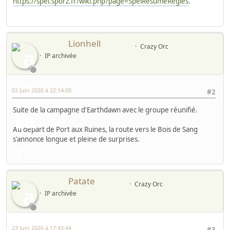
https://spel.sporz.fr/wiki.php?page=SpelResumeRegles
.
Lionhell
Crazy Orc
IP archivée
02 Juin 2026 à 22:14:00
#2
Suite de la campagne d'Earthdawn avec le groupe réunifié.
Au départ de Port aux Ruines, la route vers le Bois de Sang
s'annonce longue et pleine de surprises.
Patate
Crazy Orc
IP archivée
23 Juin 2026 à 17:43:44
#3