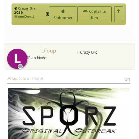
Liloup
L
Crazy Orc
IP archivée
25 Mai 2026 à 11:34:19
#1